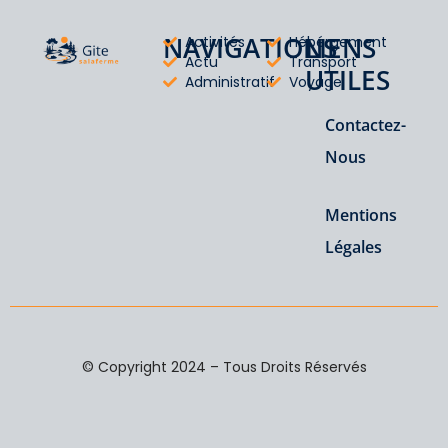
NAVIGATIONS
LIENS
Activités
Hébérgement
Actu
Transport
UTILES
Administratif
Voyage
Contactez-
Nous
Mentions
Légales
© Copyright 2024 – Tous Droits Réservés