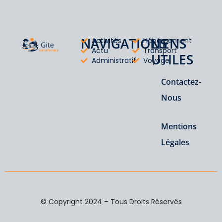
NAVIGATIONS
LIENS
Activités
Hébérgement
Actu
Transport
UTILES
Administratif
Voyage
Contactez-
Nous
Mentions
Légales
© Copyright 2024 – Tous Droits Réservés